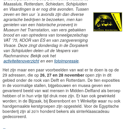
Maassluis, Rotterdam, Schiedam, Schipluiden
en Vlaardingen is er nog drie avonden. Tussen
zeven en tien uur ´s avonds zijn dan diverse
agrarische bedrijven te bezoeken, men kan
genieten van een historische proeverij in
Museum het Tramstation, van vers gebakken
brood en van optredens van toneelgezelschap
VAT '75, KOOR van ES en van zangvereniging
Vivace. Deze zingt donderdag in de Dorpskerk
van Schipluiden delen uit de Vespers van
Rachmaninov. Bekijk ook het
activiteitenoverzicht
en een
fotoimpressie
.
Het zijn maar een paar voorbeelden van wat er te doen is op de
29 adressen, die op
26, 27 en 28 november
open zijn in dit
gebied onder de rook van Delft en Rotterdam. De tien exposities
in de voormalige stallen, bijgebouwen en musea geven een
gevarieerd beeld van wat mensen in Midden-Delfland als beroep
hebben of in hun vrije tijd druk mee zijn. Er kan ook gewinkeld
worden; in de Bijzaak, bij Boerenbont en 't Winkeltje waar nu ook
handgemaakte kerstgroepen zijn opgesteld. Voor de Egyptische
boerderij zijn al zo'n honderd bekers als sinterklaascadeau
gedecoreerd.