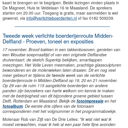
kaart te brengen en te begrijpen. Beide lezingen vinden plaats in
De Magneet, Huis te Veldelaan 16 te Maasland. De sprekers
starten om 20.00 uur. Toegang is gratis, maar aanmelden is wel
gewenst, via
info@verlichteboerderijen.nl
of fax 0182 509239.
Tweede week verlichte boerderijenroute Midden-
Delfland - Proeven, toneel en exposities
17 november. Brood bakken in een takkenbosoven, genieten van
een Woudse soepmaaltijd of van een originele Delflandse
druiventaart, de sketch Superkip bekijken, smartlappen
meezingen, Het Volle Leven meemaken, prachtige glassculpturen
bewonderen en de molenwieken laten draaien. Dit en nog veel
meer gebeurt er tijdens de tweede week van de verlichte
boerderijenroute in Midden-Delfland op 19, 20 en 21 november.
Op 29 van de ruim 115 aangelichte boerderijen en andere
panden zijn bezoekers van harte welkom om kennis te maken
met de bedrijvigheid van dit bijzondere groene gebied tussen
Delft, Rotterdam en Maasland. Bekijk de
fotoimpressie
en het
fotoalbum
. De eerste drie cijfers van de fotonaam
corresponderen met het volgnummer in het programmaboekje.
Molenaar Rob van Zijll van De Drie Lelies:
"Ik wist niet wat ik
moest verwachten, maar ik heb al een paar hele fijne avonden