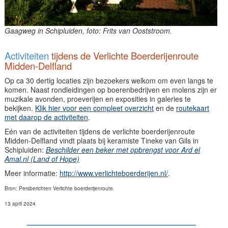
Gaagweg in Schipluiden, foto: Frits van Ooststroom.
Activiteiten
tijdens de Verlichte Boerderijenroute
Midden-Delfland
Op ca 30 dertig locaties zijn bezoekers welkom om even langs te
komen. Naast rondleidingen op boerenbedrijven en molens zijn er
muzikale avonden, proeverijen en exposities in galeries te
bekijken.
Klik hier voor een compleet overzicht
en de
routekaart
met daarop de activiteiten
.
Eén van de activiteiten tijdens de verlichte boerderijenroute
Midden-Delfland vindt plaats bij keramiste Tineke van Gils in
Schipluiden:
Beschilder een beker met opbrengst voor Ard el
Amal.nl (Land of Hope)
Meer informatie:
http://www.verlichteboerderijen.nl/
.
Bron: Persberichten Verlichte boerderijenroute.
13 april 2024