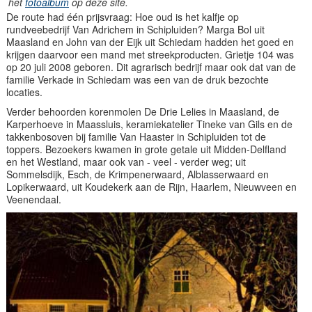
het
fotoalbum
op deze site.
De route had één prijsvraag: Hoe oud is het kalfje op
rundveebedrijf Van Adrichem in Schipluiden? Marga Bol uit
Maasland en John van der Eijk uit Schiedam hadden het goed en
krijgen daarvoor een mand met streekproducten. Grietje 104 was
op 20 juli 2008 geboren. Dit agrarisch bedrijf maar ook dat van de
familie Verkade in Schiedam was een van de druk bezochte
locaties.
Verder behoorden korenmolen De Drie Lelies in Maasland, de
Karperhoeve in Maassluis, keramiekatelier Tineke van Gils en de
takkenbosoven bij familie Van Haaster in Schipluiden tot de
toppers. Bezoekers kwamen in grote getale uit Midden-Delfland
en het Westland, maar ook van - veel - verder weg; uit
Sommelsdijk, Esch, de Krimpenerwaard, Alblasserwaard en
Lopikerwaard, uit Koudekerk aan de Rijn, Haarlem, Nieuwveen en
Veenendaal.