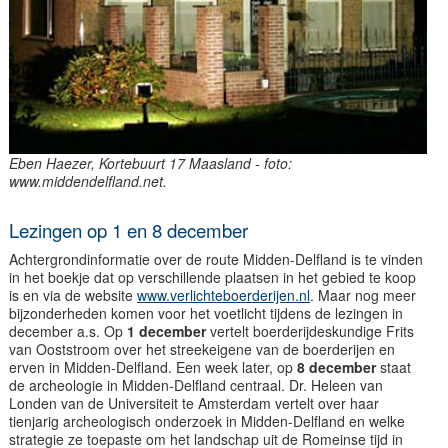
Eben Haezer, Kortebuurt 17 Maasland - foto:
www.middendelfland.net.
Lezingen op 1 en 8 december
Achtergrondinformatie over de route Midden-Delfland is te vinden
in het boekje dat op verschillende plaatsen in het gebied te koop
is en via de website
www.verlichteboerderijen.nl
. Maar nog meer
bijzonderheden komen voor het voetlicht tijdens de lezingen in
december a.s. Op
1 december
vertelt boerderijdeskundige Frits
van Ooststroom over het streekeigene van de boerderijen en
erven in Midden-Delfland. Een week later, op
8 december
staat
de archeologie in Midden-Delfland centraal. Dr. Heleen van
Londen van de Universiteit te Amsterdam vertelt over haar
tienjarig archeologisch onderzoek in Midden-Delfland en welke
strategie ze toepaste om het landschap uit de Romeinse tijd in