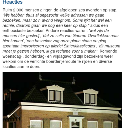
Reacties
Ruim 2.000 mensen gingen de afgelopen zes avonden op stap.
"We hebben thuis al uitgezocht welke adressen we gaan
bezoeken, maar zo'n avond vliegt om. Soms lijkt het wel een
reünie, daarom gaan we nog een keer op stap,"
aldus een
enthousiaste bezoeker. Andere reacties waren:
'wat zijn de
mensen hier gastvrij',
'dat ze zelfs van Goeree-Overflakkee naar
hier komen'
,
'een bezoeker zag onze piano staan en ging
spontaan improviseren op allerlei Sinterklaasliedjes'
,
'dit museum
moet je gezien hebben, ik ga reclame voor u maken'
. Komende
woensdag-, donderdag- en vrijdagavond zijn bezoekers weer
welkom om de verlichte boerderijenroute te rijden en diverse
locaties aan te doen.