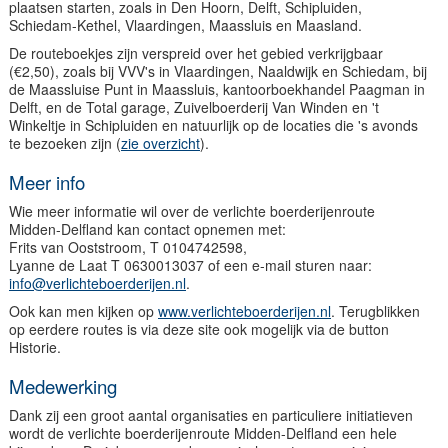
plaatsen starten, zoals in Den Hoorn, Delft, Schipluiden,
Schiedam-Kethel, Vlaardingen, Maassluis en Maasland.
De routeboekjes zijn verspreid over het gebied verkrijgbaar
(€2,50), zoals bij VVV's in Vlaardingen, Naaldwijk en Schiedam, bij
de Maassluise Punt in Maassluis, kantoorboekhandel Paagman in
Delft, en de Total garage, Zuivelboerderij Van Winden en 't
Winkeltje in Schipluiden en natuurlijk op de locaties die 's avonds
te bezoeken zijn (
zie overzicht
).
Meer info
Wie meer informatie wil over de verlichte boerderijenroute
Midden-Delfland kan contact opnemen met:
Frits van Ooststroom, T 0104742598,
Lyanne de Laat T 0630013037 of een e-mail sturen naar:
info@verlichteboerderijen.nl
.
Ook kan men kijken op
www.verlichteboerderijen.nl
. Terugblikken
op eerdere routes is via deze site ook mogelijk via de button
Historie.
Medewerking
Dank zij een groot aantal organisaties en particuliere initiatieven
wordt de verlichte boerderijenroute Midden-Delfland een hele