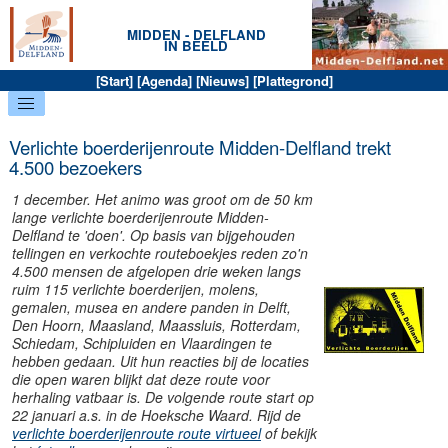
MIDDEN - DELFLAND
IN BEELD
[
Start
] [
Agenda
] [
Nieuws
] [
Plattegrond
]
Verlichte boerderijenroute Midden-Delfland trekt
4.500 bezoekers
1 december. Het animo was groot om de 50 km
lange verlichte boerderijenroute Midden-
Delfland te 'doen'. Op basis van bijgehouden
tellingen en verkochte routeboekjes reden zo'n
4.500 mensen de afgelopen drie weken langs
ruim 115 verlichte boerderijen, molens,
gemalen, musea en andere panden in Delft,
Den Hoorn, Maasland, Maassluis, Rotterdam,
d
Schiedam, Schipluiden en Vlaardingen te
hebben gedaan. Uit hun reacties bij de locaties
die open waren blijkt dat deze route voor
herhaling vatbaar is. De volgende route start op
22 januari a.s. in de Hoeksche Waard. Rijd de
verlichte boerderijenroute route virtueel
of bekijk