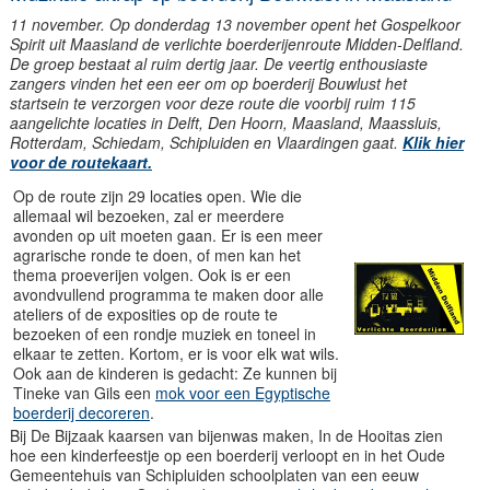
11 november. Op donderdag 13 november opent het Gospelkoor
Spirit uit Maasland de verlichte boerderijenroute Midden-Delfland.
De groep bestaat al ruim dertig jaar. De veertig enthousiaste
zangers vinden het een eer om op boerderij Bouwlust het
startsein te verzorgen voor deze route die voorbij ruim 115
aangelichte locaties in Delft, Den Hoorn, Maasland, Maassluis,
Rotterdam, Schiedam, Schipluiden en Vlaardingen gaat.
Klik hier
voor de routekaart.
Op de route zijn 29 locaties open. Wie die
allemaal wil bezoeken, zal er meerdere
avonden op uit moeten gaan. Er is een meer
agrarische ronde te doen, of men kan het
thema proeverijen volgen. Ook is er een
avondvullend programma te maken door alle
ateliers of de exposities op de route te
bezoeken of een rondje muziek en toneel in
elkaar te zetten. Kortom, er is voor elk wat wils.
Ook aan de kinderen is gedacht: Ze kunnen bij
Tineke van Gils een
mok voor een Egyptische
boerderij decoreren
.
Bij De Bijzaak kaarsen van bijenwas maken, In de Hooitas zien
hoe een kinderfeestje op een boerderij verloopt en in het Oude
Gemeentehuis van Schipluiden schoolplaten van een eeuw